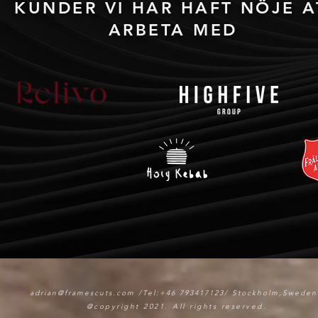
KUNDER VI HAR HAFT NÖJE A
ARBETA MED
adrian@framescuts.com
/Tel:+46 793417123/ Stockholm,Sweden
@copyright 2021. All rights reserved.